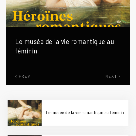
Le musée de la vie romantique au
Anaïs Beauvais, une artiste en vue
féminin
PREV
NEXT
Le musée de la vie romantique au féminin