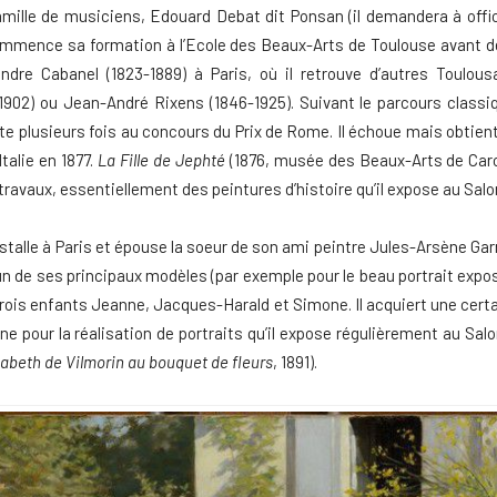
mille de musiciens, Edouard Debat dit Ponsan (il demandera à offi
ommence sa formation à l’Ecole des Beaux-Arts de Toulouse avant de s
ndre Cabanel (1823-1889) à Paris, où il retrouve d’autres Toul
902) ou Jean-André Rixens (1846-1925). Suivant le parcours classi
nte plusieurs fois au concours du Prix de Rome. Il échoue mais obtien
Italie en 1877.
La Fille de Jephté
(1876, musée des Beaux-Arts de Car
avaux, essentiellement des peintures d’histoire qu’il expose au Salon 
talle à Paris et épouse la soeur de son ami peintre Jules-Arsène Gar
 un de ses principaux modèles (par exemple pour le beau portrait expo
 trois enfants Jeanne, Jacques-Harald et Simone. Il acquiert une cert
e pour la réalisation de portraits qu’il expose régulièrement au Salo
isabeth de Vilmorin au bouquet de fleurs
, 1891).