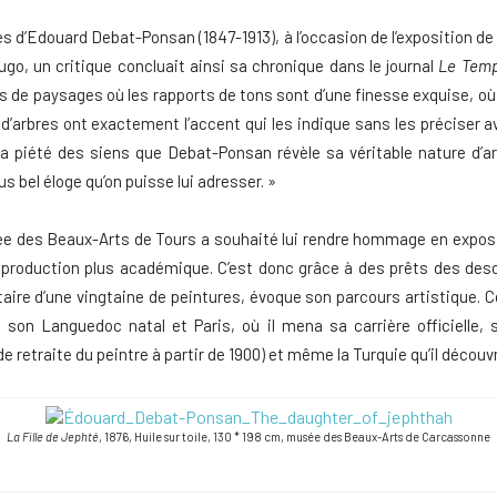
ès d’Edouard Debat-Ponsan (1847-1913), à l’occasion de l’exposition d
ugo, un critique concluait ainsi sa chronique dans le journal
Le Tem
 de paysages où les rapports de tons sont d’une finesse exquise, o
u d’arbres ont exactement l’accent qui les indique sans les préciser 
a piété des siens que Debat-Ponsan révèle sa véritable nature d’artis
plus bel éloge qu’on puisse lui adresser. »
sée des Beaux-Arts de Tours a souhaité lui rendre hommage en expos
 production plus académique. C’est donc grâce à des prêts des desc
ire d’une vingtaine de peintures, évoque son parcours artistique. Cet
 : son Languedoc natal et Paris, où il mena sa carrière officielle, s
de retraite du peintre à partir de 1900) et même la Turquie qu’il découv
La Fille de Jephté
, 1876, Huile sur toile, 130 * 198 cm, musée des Beaux-Arts de Carcassonne