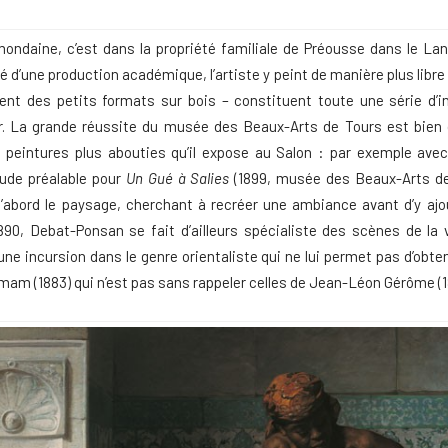
 mondaine, c’est dans la propriété familiale de Préousse dans le 
é d’une production académique, l’artiste y peint de manière plus libre
ent des petits formats sur bois – constituent toute une série d’i
er. La grande réussite du musée des Beaux-Arts de Tours est bien 
s peintures plus abouties qu’il expose au Salon : par exemple ave
étude préalable pour
Un Gué à Salies
(1899, musée des Beaux-Arts d
e d’abord le paysage, cherchant à recréer une ambiance avant d’y aj
90, Debat-Ponsan se fait d’ailleurs spécialiste des scènes de la v
une incursion dans le genre orientaliste qui ne lui permet pas d’obte
am (1883) qui n’est pas sans rappeler celles de Jean-Léon Gérôme (1