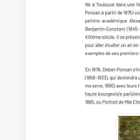
Né à Toulouse dans une fa
Ponsan à partir de 1875) c
peintre académique Alexa
Benjamin-Constant (1845-1
XIXème siècle, il se prése
pour aller étudier un an en 
exemples de ses premiers tr
En 1878, Debat-Ponsan s’ins
(1856-1933), qui deviendra
ma serre
, 1890) avec leurs
haute bourgeoisie parisienn
1885, ou
Portrait de Mlle El