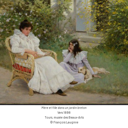
Mère et fille dans un jardin breton
Vers 1898
Tours, musée des Beaux-Arts
© François Lauginie