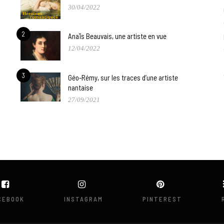
30/04/2022
2
Anaïs Beauvais, une artiste en vue
12/04/2022
3
Géo-Rémy, sur les traces d’une artiste
nantaise
27/09/2021
CEBOOK
INSTAGRAM
PINTEREST