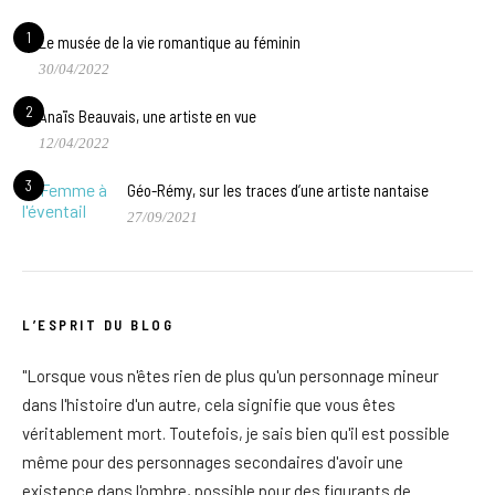
1
Le musée de la vie romantique au féminin
30/04/2022
2
Anaïs Beauvais, une artiste en vue
12/04/2022
3
Géo-Rémy, sur les traces d’une artiste nantaise
27/09/2021
L’ESPRIT DU BLOG
"Lorsque vous n'êtes rien de plus qu'un personnage mineur
dans l'histoire d'un autre, cela signifie que vous êtes
véritablement mort. Toutefois, je sais bien qu'il est possible
même pour des personnages secondaires d'avoir une
existence dans l'ombre, possible pour des figurants de